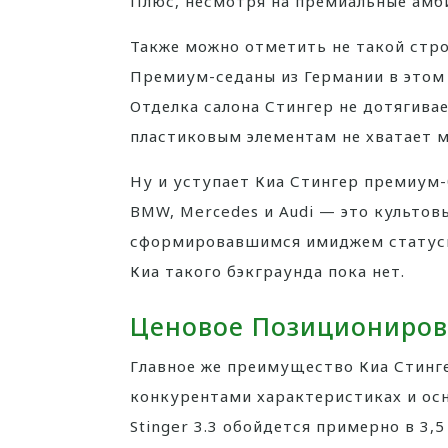
Плюс, несмотря на премиальные амб
Также можно отметить не такой стро
Премиум-седаны из Германии в этом 
Отделка салона Стингер не дотягива
пластиковым элементам не хватает м
Ну и уступает Киа Стингер премиум-
BMW, Mercedes и Audi — это культов
сформировавшимся имиджем статусны
Киа такого бэкграунда пока нет.
Ценовое Позициониро
Главное же преимущество Киа Стинге
конкурентами характеристиках и ос
Stinger 3.3 обойдется примерно в 3,