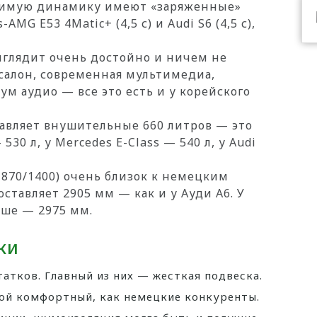
вимую динамику имеют «заряженные»
AMG E53 4Matic+ (4,5 с) и Audi S6 (4,5 с),
ыглядит очень достойно и ничем не
салон, современная мультимедиа,
м аудио — все это есть и у корейского
тавляет внушительные 660 литров — это
530 л, у Mercedes E-Class — 540 л, у Audi
1870/1400) очень близок к немецким
оставляет 2905 мм — как и у Ауди А6. У
ьше — 2975 мм.
ки
татков. Главный из них — жесткая подвеска.
кой комфортный, как немецкие конкуренты.