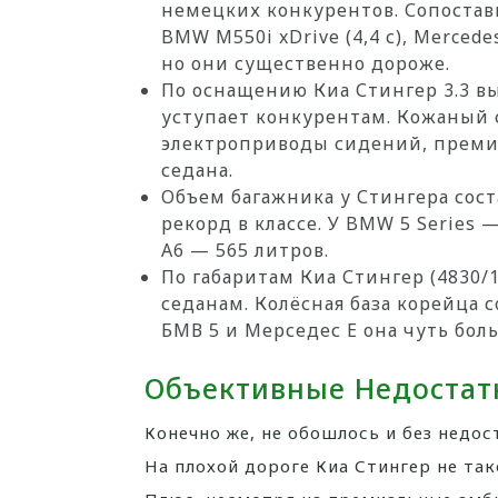
немецких конкурентов. Сопоста
BMW M550i xDrive (4,4 с), Mercedes-
но они существенно дороже.
По оснащению Киа Стингер 3.3 в
уступает конкурентам. Кожаный 
электроприводы сидений, премиу
седана.
Объем багажника у Стингера сос
рекорд в классе. У BMW 5 Series — 
A6 — 565 литров.
По габаритам Киа Стингер (4830/
седанам. Колёсная база корейца с
БМВ 5 и Мерседес Е она чуть бол
Объективные Недостат
Конечно же, не обошлось и без недос
На плохой дороге Киа Стингер не та