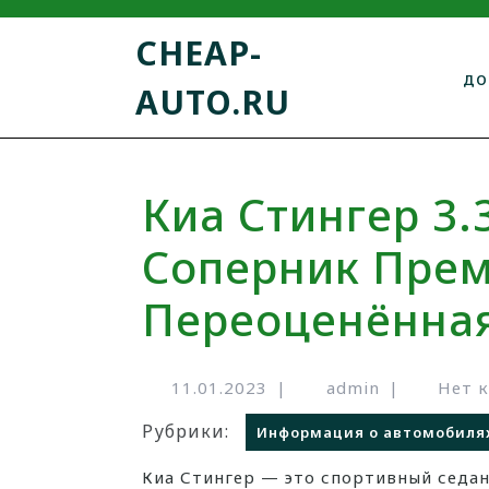
CHEAP-
ДО
AUTO.RU
Киа Стингер 3.
Соперник Пре
Переоценённа
11.01.2023
|
admin
|
Нет 
Рубрики:
Информация о автомобиля
Киа Стингер — это спортивный седан бизнес-класса от корейского