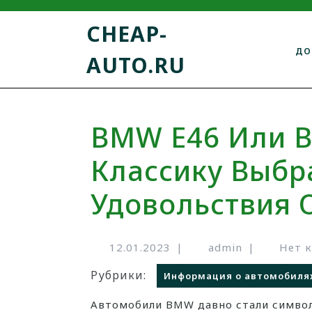
CHEAP-
ДО
AUTO.RU
BMW E46 Или B
Классику Выбр
Удовольствия 
12.01.2023
|
admin
|
Нет 
Рубрики:
Информация о автомобиля
Автомобили BMW давно стали символом удовольствия от вождения. Среди