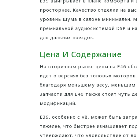
E39 выигрывает в плане комфорта и 
просторнее. Качество отделки на вы
уровень шума в салоне минимален. 
премиальной аудиосистемой DSP и на
для дальних поездок.
Цена И Содержание
На вторичном рынке цены на E46 обыч
идет о версиях без топовых моторов
благодаря меньшему весу, меньшим 
Запчасти для E46 также стоят чуть д
модификаций.
E39, особенно с V8, может быть затр
тяжелее, что быстрее изнашивает по
утверждают, что удовольствие от во