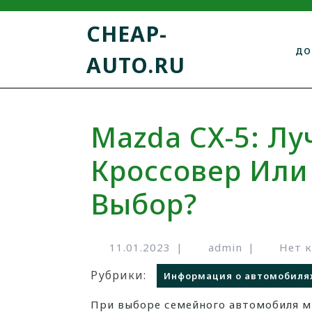
CHEAP-
ДО
AUTO.RU
Mazda CX-5: Л
Кроссовер Ил
Выбор?
11.01.2023
|
admin
|
Нет 
Рубрики:
Информация о автомобиля
При выборе семейного автомобиля многие рассматривают кроссоверы, как