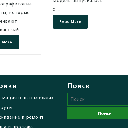
Модель выпускалась
лографитовые
с ...
ты, которые
ечивают
Read More
ческий ...
 More
рики
Поиск
рмация о автомобилях
руты
живание и ремонт
ка и продажа