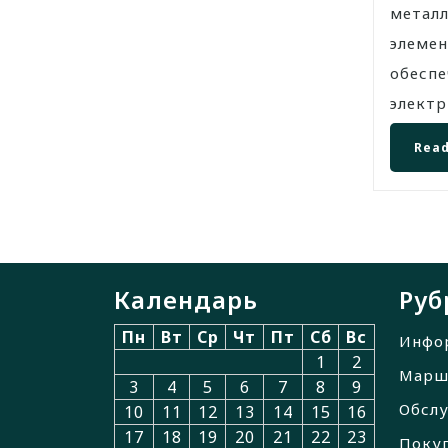
метал
элемен
обесп
электри
Read
Календарь
Руб
Пн
Вт
Ср
Чт
Пт
Сб
Вс
Инфо
1
2
Марш
3
4
5
6
7
8
9
Обслу
10
11
12
13
14
15
16
17
18
19
20
21
22
23
Покуп