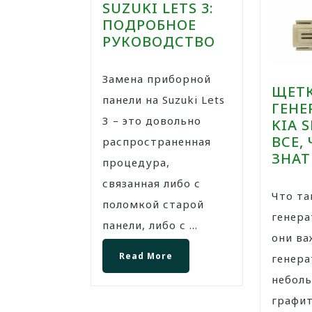
SUZUKI LETS 3:
ПОДРОБНОЕ
РУКОВОДСТВО
Замена приборной
ЩЕТ
панели на Suzuki Lets
ГЕНЕ
3 – это довольно
KIA 
ВСЕ,
распространенная
ЗНАТ
процедура,
связанная либо с
Что такое щетки
поломкой старой
генера
панели, либо с ...
они в
Read More
генера
небол
графит