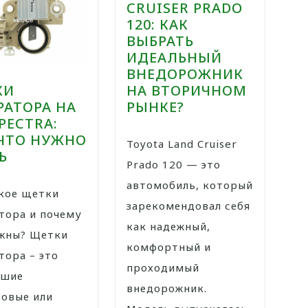
CRUISER PRADO
120: КАК
ВЫБРАТЬ
ИДЕАЛЬНЫЙ
ВНЕДОРОЖНИК
КИ
НА ВТОРИЧНОМ
РАТОРА НА
РЫНКЕ?
SPECTRA:
 ЧТО НУЖНО
Toyota Land Cruiser
Ь
Prado 120 — это
автомобиль, который
зарекомендовал себя
тора и почему
как надежный,
ажны? Щетки
комфортный и
тора – это
проходимый
ьшие
внедорожник.
овые или